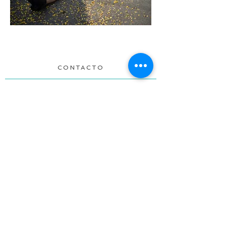
CONTACTO
Para cualquier consulta y donación, comuníquese
con
For any media inquiries, please contact
Madeline Millan
:
mmillanveganyc@gmail.com