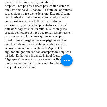
escribir. Hubo un …antes, durante… y
después....Las palabras sirven para contar historias
que esta página va llenando.El asunto de los puntos
suspensivos no me viene de ahora. Este fue el tema
de mi tesis doctoral sobre una teoría del suspense
en la música, el cine y la literatura. Todo ese
pensamiento, no me había percatado, está en mi
obra de vida y mi vida literaria. El silencio y los
espacios en blanco son los que toman las riendas en
la percepción del tiempo esquivo, no siempre
lineal. Nunca imaginé que esas páginas escritas
para la academia estarían ahora dándome claves
acerca de mi modo de ver la vida. Aquí están
algunos amigos que me han acompañado y siguen a
mi lado. En honor a la amistad, árbol fuerte pero
frágil que el tiempo azota y a veces nos lleva y nos
trae y nos reconcilia con cada estación. les dedico
mis puntos suspensivos.
CONTACTO
Para cualquier consulta y donación, comuníquese
con
For any media inquiries, please contact
Madeline Millan
: