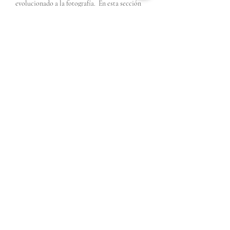
evolucionado a la fotografía. En esta sección
incluiremos entrevistas y ensayos. Algunos de
los autores invitados son: Alfredo Fressia
(1948-2022
, a quien dedicamos esta sección),
Julio Marzán, Carmen Amato y Celeste Alba
Iris.
leer más