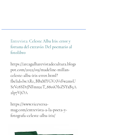
Entrevista:
Celeste Alba Iris: error y
fortuna del extravío: Del poemario al
fotolibro
https://arcagulharevistadecultura.blogs
pot.com/2022/09/madeline-millan-
celeste-alba-iris-error.html?
fbclid=IwAR1_BBxMYGVAVvFw2msU
StVc8SDrJNFmn2cT_88oiOIsZSYxB5A
2lp7VjOA
https://www.viceversa-
mag.com/entrevista-a-la-poeta-y-
fotografa-celeste-alba-iris/