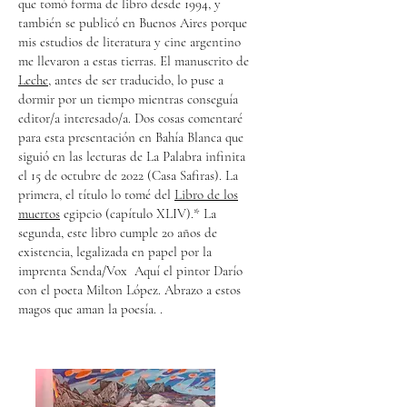
que tomó forma de libro desde 1994, y
también se publicó en Buenos Aires porque
mis estudios de literatura y cine argentino
me llevaron a estas tierras. El manuscrito de
Leche
, antes de ser traducido, lo puse a
dormir por un tiempo mientras conseguía
editor/a interesado/a. Dos cosas comentaré
para esta presentación en Bahía Blanca que
siguió en las lecturas de
La Palabra infinita
el 15 de octubre de 2022 (Casa Safiras). La
primera, el título lo tomé del
Libro de los
muertos
egipcio (capítulo XLIV).* La
segunda, este libro cumple 20 años de
existencia, legalizada en papel por la
imprenta Senda/Vox Aquí el pintor Darío
con el poeta Milton López. Abrazo a estos
magos que aman la poesía. .