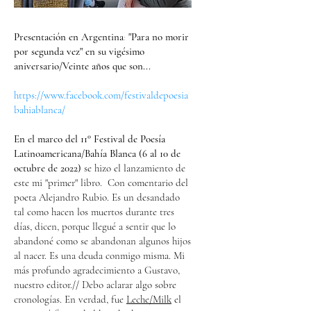
Presentación en Argentina
:
"Para no morir
por segunda vez" en su vigésimo
aniversario/Veinte años que son...
https://www.facebook.com/festivaldepoesia
bahiablanca/
En el marco del 11° Festival de Poesía
Latinoamericana/Bahía Blanca (6 al 10 de
octubre de 2022)
se hizo el lanzamiento de
este mi "primer" libro. Con comentario del
poeta Alejandro Rubio. Es un desandado
tal como hacen los muertos durante tres
días, dicen, porque llegué a sentir que lo
abandoné como se abandonan algunos hijos
al nacer. Es una deuda conmigo misma. Mi
más profundo agradecimiento a Gustavo,
nuestro editor.// Debo aclarar algo sobre
cronologías. En verdad, fue
Leche/Milk
el