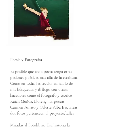
Poesía y Fotografía
Es posible que todo poeta tenga otras
pasiones poéticas más allá de la escritura.
Como en todas las secciones, hablo de
mis búsquedas y diálogo con otr@s
hacedores como el fotógrafo y teórico
Raich Muñoz, Llorenç, las poetas
Carmen Amato y Celeste Alba Iris. Estas
dos fotos pertenecen al proyecto/taller
Miradas al Fotolibro. Esa historia la