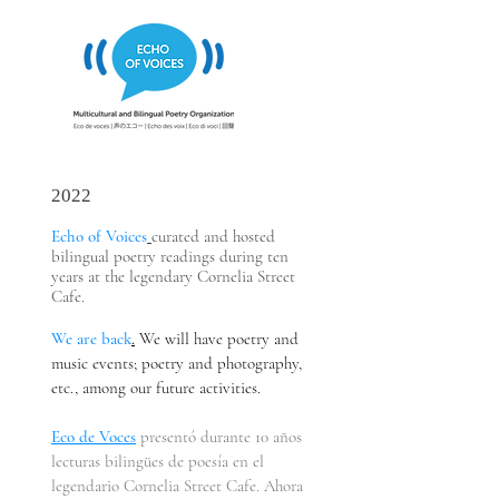
2022
Echo of Voices
curated and hosted
bilingual poetry readings during ten
years at the legendary Cornelia Street
Cafe.
We are back
.
We will have poetry and
music events; poetry and photography,
etc., among our future activities.
Eco de Voces
pre
sentó durante 10 años
lecturas bilingües de poesía en el
legendario Cornelia Street Cafe.
Ahora