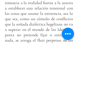
renuncia a la realidad fuerza a la autora
a establecer una relación tensional con
las cosas que asume la existencia, sea lo
que sea, como un cúmulo de conflictos
que la soñada dialéctica hegeliana no va
a superar en el mundo de las Ideas. La
poeta no pretende fijar o estructurar
nada, se arroga el fluir perpetuo de las
cosas y la irrepresentabilidad de lo real.
La parte IV que es una búsqueda de sí
en el “Canto a Nefertiti” en “Vi a mi
madre” y en “Acerca de mi nombre y
presunta identidad,” ratifica el acto
transgresión. La exterioridad de los
textos pasa del verso a la prosa con una
facilidad aterradora. De este modo la
poesía dilapida toda su solemnidad
mientras gana en un dulce cinismo. Lo
que pierde en academicismo fatuo lo