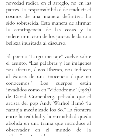
novedad radica en el arreglo, no en las
partes. La responsabilidad de traducir el
cosmos de una manera definitiva ha
sido sobreseída. Esta manera de afirmar
la contingencia de las cosas y la
indeterminación de los juicios le da una
belleza inusitada al discurso.
El poema “Largo metraje” vuelve sobre
el asunto: “Las palabras y las imágenes
nos afectan, / nos liberan, nos inducen
al éxtasis de una inocencia / que no
conocemos.” Los cuerpos están
invadidos como en “Videodromo” (1983)
de David Cronenberg, película que el
artista del pop Andy Warhol llamó “la
naranja mecánicade los 80.” La frontera
entre la realidad y la virtualidad queda
abolida en una trama que introduce al
observador en el mundo de la