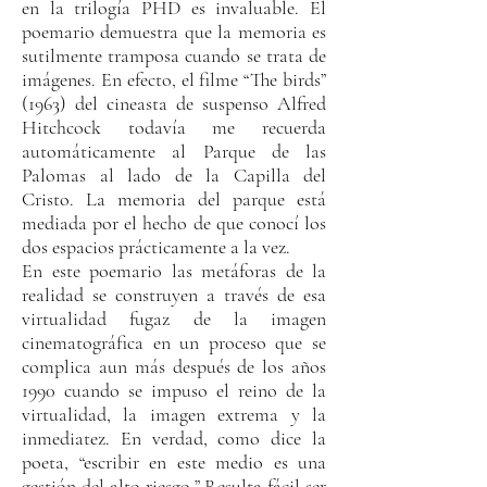
en la trilogía PHD es invaluable. El
poemario demuestra que la memoria es
sutilmente tramposa cuando se trata de
imágenes. En efecto, el filme “The birds”
(1963) del cineasta de suspenso Alfred
Hitchcock todavía me recuerda
automáticamente al Parque de las
Palomas al lado de la Capilla del
Cristo. La memoria del parque está
mediada por el hecho de que conocí los
dos espacios prácticamente a la vez.
En este poemario las metáforas de la
realidad se construyen a través de esa
virtualidad fugaz de la imagen
cinematográfica en un proceso que se
complica aun más después de los años
1990 cuando se impuso el reino de la
virtualidad, la imagen extrema y la
inmediatez. En verdad, como dice la
poeta, “escribir en este medio es una
gestión del alto riesgo.” Resulta fácil ser