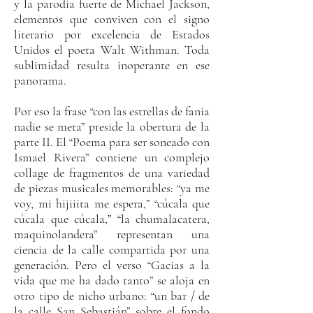
y la parodia fuerte de Michael Jackson,
elementos que conviven con el signo
literario por excelencia de Estados
Unidos el poeta Walt Withman. Toda
sublimidad resulta inoperante en ese
panorama.
Por eso la frase “con las estrellas de fania
nadie se meta” preside la obertura de la
parte II. El “Poema para ser soneado con
Ismael Rivera” contiene un complejo
collage de fragmentos de una variedad
de piezas musicales memorables: “ya me
voy, mi hijiiita me espera,” “cúcala que
cúcala que cúcala,” “la chumalacatera,
maquinolandera” representan una
ciencia de la calle compartida por una
generación. Pero el verso “Gacias a la
vida que me ha dado tanto” se aloja en
otro tipo de nicho urbano: “un bar / de
la calle San Sebastián” sobre el fondo