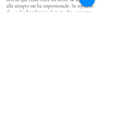
allá siempre me ha impresionado. Se repite lo
de que los hombres no leen mucho a mujeres
poetas, y luego que España no lee mucho a
los poetas de Latino América. ¿Cuál es el
común denominador entre ambas formas de
generarse ausencias, vacíos, nulidades?
8 de enero, 2018
Estimada Madeline:
...Aquí van tres poemas, de distintas épocas,
sobre la fotografía, para que escojas el que
más te guste.
Un feliz año y suerte con tu proyecto. Me
cuentas cuál escogiste.
Piedad Bonnett
BRUJERIAS
Le tomo fotografías a lo que no puedo
poseer
James